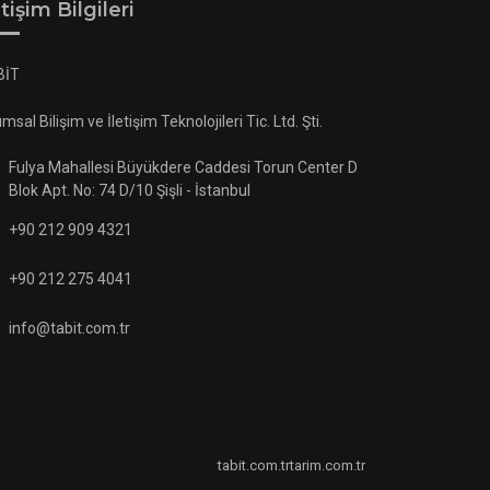
etişim Bilgileri
BİT
ımsal Bilişim ve İletişim Teknolojileri Tic. Ltd. Şti.
Fulya Mahallesi Büyükdere Caddesi Torun Center D
Blok Apt. No: 74 D/10 Şişli - İstanbul
+90 212 909 4321
+90 212 275 4041
info@tabit.com.tr
tabit.com.tr
tarim.com.tr