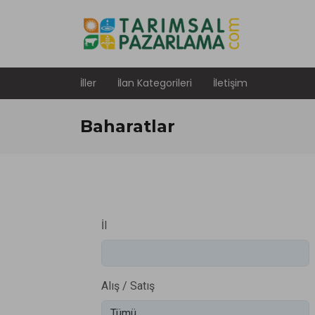
İller
İlan Kategorileri
İletişim
Baharatlar
İl
Alış / Satış