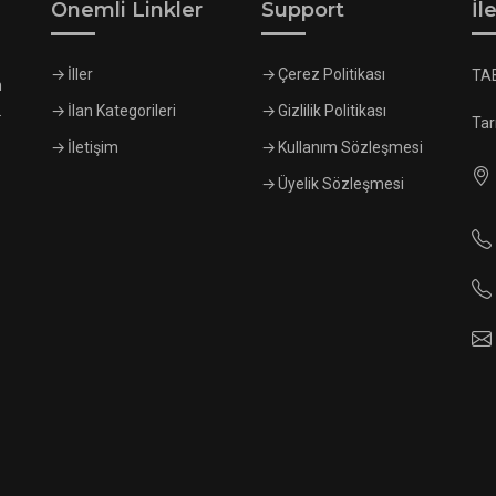
Önemli Linkler
Support
İl
İller
Çerez Politikası
TA
n
.
İlan Kategorileri
Gizlilik Politikası
Tar
İletişim
Kullanım Sözleşmesi
Üyelik Sözleşmesi