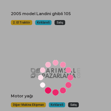
2005 model Landini ghibli 105
2. El Traktör
Kırklareli
Satış
Motor yağı
Diğer Makina Ekipman
Kırklareli
Satış