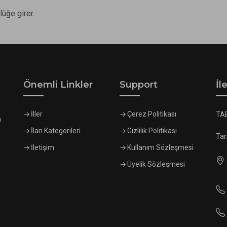
lüğe girer.
Önemli Linkler
Support
İl
İller
Çerez Politikası
TA
n
.
İlan Kategorileri
Gizlilik Politikası
Tar
İletişim
Kullanım Sözleşmesi
Üyelik Sözleşmesi