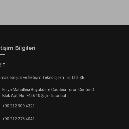
etişim Bilgileri
BİT
ımsal Bilişim ve İletişim Teknolojileri Tic. Ltd. Şti.
Fulya Mahallesi Büyükdere Caddesi Torun Center D
Blok Apt. No: 74 D/10 Şişli - İstanbul
+90 212 909 4321
+90 212 275 4041