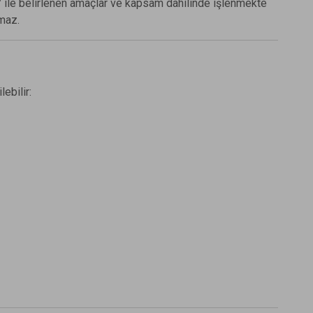
"
ile belirlenen amaçlar ve kapsam dâhilinde işlenmekte
nmaz.
lebilir: