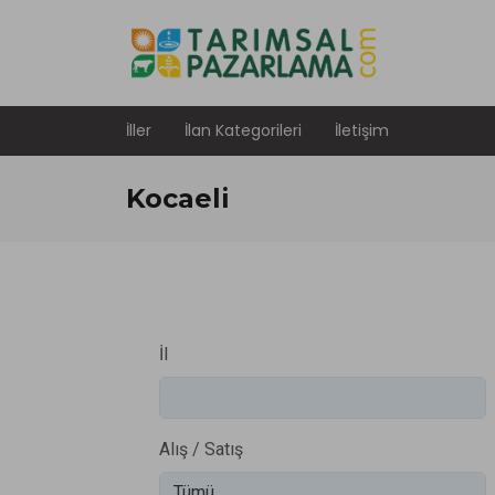
İller
İlan Kategorileri
İletişim
Kocaeli
İl
Alış / Satış