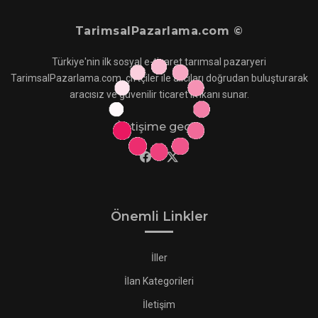
TarimsalPazarlama.com ©
Türkiye'nin ilk sosyal e-ticaret tarımsal pazaryeri
TarimsalPazarlama.com, çiftçiler ile alıcıları doğrudan buluşturarak
aracısız ve güvenilir ticaret imkanı sunar.
İletişime geçin
Önemli Linkler
İller
İlan Kategorileri
İletişim